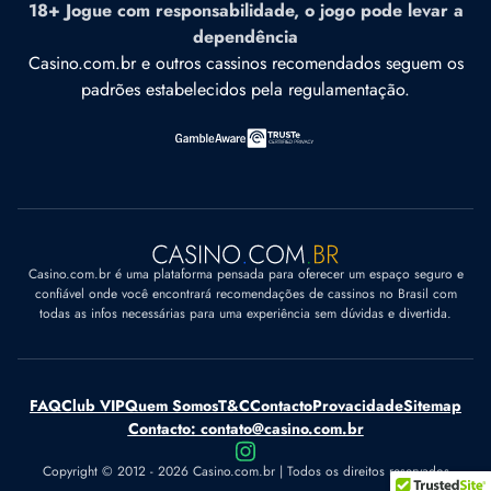
18+ Jogue com responsabilidade, o jogo pode levar a
dependência
Casino.com.br e outros cassinos recomendados seguem os
padrões estabelecidos pela regulamentação.
Casino.com.br é uma plataforma pensada para oferecer um espaço seguro e
confiável onde você encontrará recomendações de cassinos no Brasil com
todas as infos necessárias para uma experiência sem dúvidas e divertida.
FAQ
Club VIP
Quem Somos
T&C
Contacto
Provacidade
Sitemap
Contacto: contato@casino.com.br
Copyright © 2012 - 2026 Casino.com.br | Todos os direitos reservados