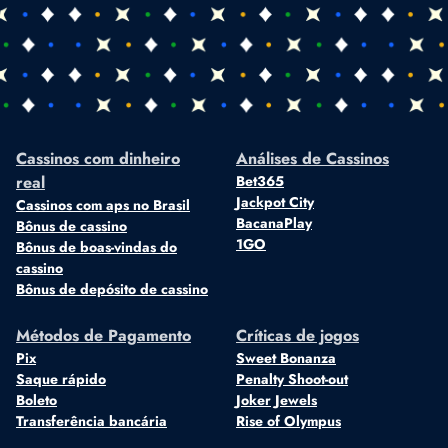
Cassinos com dinheiro
Análises de Cassinos
real
Bet365
Jackpot City
Cassinos com aps no Brasil
BacanaPlay
Bônus de cassino
1GO
Bônus de boas-vindas do
cassino
Bônus de depósito de cassino
Métodos de Pagamento
Críticas de jogos
Pix
Sweet Bonanza
Saque rápido
Penalty Shoot-out
Boleto
Joker Jewels
Transferência bancária
Rise of Olympus