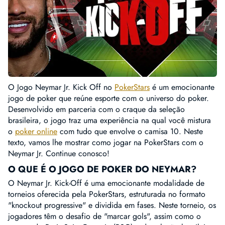
O Jogo Neymar Jr. Kick Off no
PokerStars
é um emocionante
jogo de poker que reúne esporte com o universo do poker.
Desenvolvido em parceria com o craque da seleção
brasileira, o jogo traz uma experiência na qual você mistura
o
poker online
com tudo que envolve o camisa 10. Neste
texto, vamos lhe mostrar como jogar na PokerStars com o
Neymar Jr. Continue conosco!
O QUE É O JOGO DE POKER DO NEYMAR?
O Neymar Jr. Kick-Off é uma emocionante modalidade de
torneios oferecida pela PokerStars, estruturada no formato
"knockout progressive" e dividida em fases. Neste torneio, os
jogadores têm o desafio de "marcar gols", assim como o