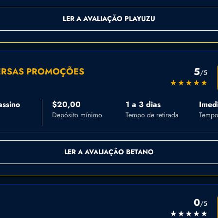
LER A AVALIAÇÃO PLAYUZU
5
ERSAS PROMOÇÕES
/5
ssino
$20,00
1 a 3 dias
Imed
Depósito mínimo
Tempo de retirada
Tempo
LER A AVALIAÇÃO BETANO
0
/5