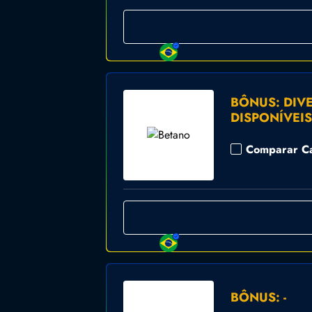
BÔNUS: DIV
DISPONÍVEIS
Comparar Ca
BÔNUS: -