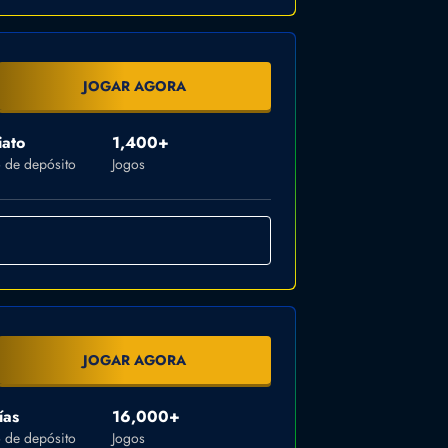
JOGAR AGORA
iato
1,400+
 de depósito
Jogos
JOGAR AGORA
ías
16,000+
 de depósito
Jogos