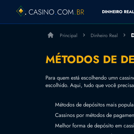
DINHEIRO REAL
D
Principal
Dinheiro Real
MÉTODOS DE DE
Para quem está escolhendo umn cassino
escolhido. Aqui, tudo que você precisa
Métodos de depósitos mais popula
Cassinos por métodos de pagamen
Melhor forma de depósito em cass