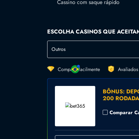
Cassino com saque rápido
ESCOLHA CASINOS QUE ACEITA
Outros
Compara facilmente
Avaliados 
BÔNUS: DEPO
200 RODADA
Comparar Ca