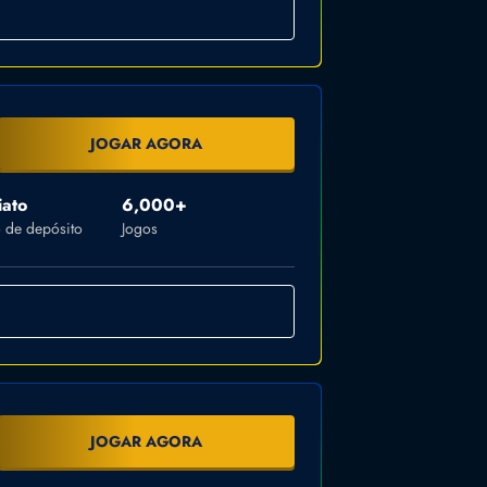
JOGAR AGORA
iato
6,000+
 de depósito
Jogos
JOGAR AGORA