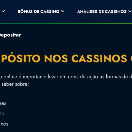
BÔNUS DE CASSINO
ANÁLISES DE CASSINOS
epositar
PÓSITO NOS CASSINOS
 online é importante levar em consideração as formas de 
 saber sobre:
res
to
inos