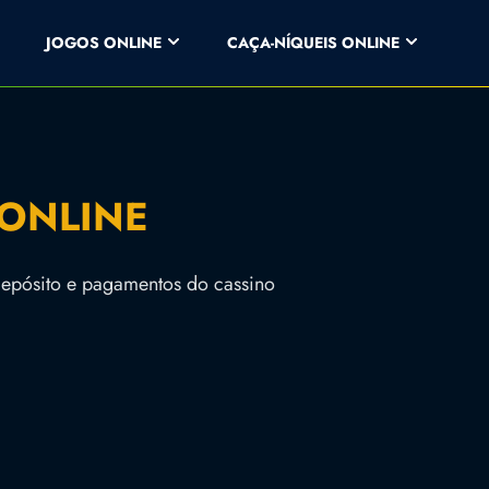
JOGOS ONLINE
CAÇA-NÍQUEIS ONLINE
 ONLINE
depósito e pagamentos do cassino