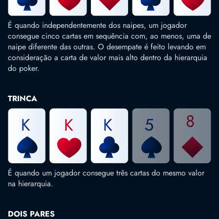
É quando independentemente dos naipes, um jogador
consegue cinco cartas em sequência com, ao menos, uma de
naipe diferente das outras. O desempate é feito levando em
consideração a carta de valor mais alto dentro da hierarquia
do poker.
TRINCA
É quando um jogador consegue três cartas do mesmo valor
na hierarquia.
DOIS PARES