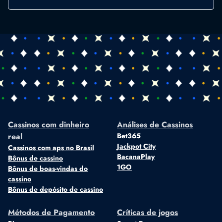
Cassinos com dinheiro
Análises de Cassinos
real
Bet365
Jackpot City
Cassinos com aps no Brasil
BacanaPlay
Bônus de cassino
1GO
Bônus de boas-vindas do
cassino
Bônus de depósito de cassino
Métodos de Pagamento
Críticas de jogos