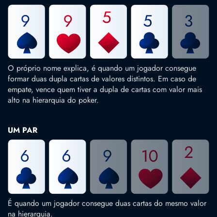
O próprio nome explica, é quando um jogador consegue
formar duas dupla cartas de valores distintos. Em caso de
empate, vence quem tiver a dupla de cartas com valor mais
alto na hierarquia do poker.
UM PAR
É quando um jogador consegue duas cartas do mesmo valor
na hierarquia.