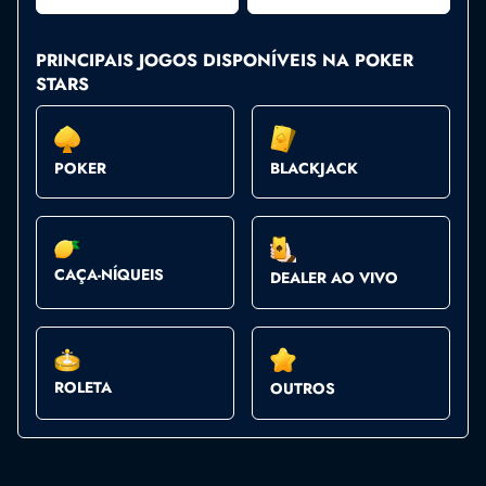
PRINCIPAIS JOGOS DISPONÍVEIS NA POKER
STARS
POKER
BLACKJACK
CAÇA-NÍQUEIS
DEALER AO VIVO
ROLETA
OUTROS