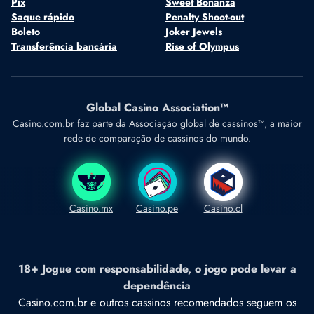
Pix
Sweet Bonanza
Saque rápido
Penalty Shoot-out
Boleto
Joker Jewels
Transferência bancária
Rise of Olympus
Global Casino Association™
Casino.com.br faz parte da Associação global de cassinos™, a maior
rede de comparação de cassinos do mundo.
Casino.mx
Casino.pe
Casino.cl
18+ Jogue com responsabilidade, o jogo pode levar a
dependência
Casino.com.br e outros cassinos recomendados seguem os