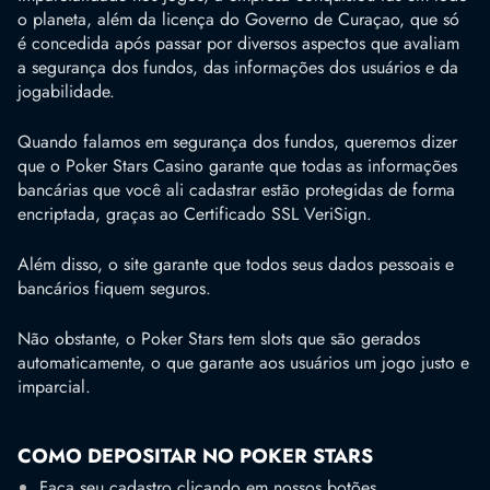
o planeta, além da licença do Governo de Curaçao, que só
é concedida após passar por diversos aspectos que avaliam
a segurança dos fundos, das informações dos usuários e da
jogabilidade.
Quando falamos em segurança dos fundos, queremos dizer
que o Poker Stars Casino garante que todas as informações
bancárias que você ali cadastrar estão protegidas de forma
encriptada, graças ao Certificado SSL VeriSign.
Além disso, o site garante que todos seus dados pessoais e
bancários fiquem seguros.
Não obstante, o Poker Stars tem slots que são gerados
automaticamente, o que garante aos usuários um jogo justo e
imparcial.
COMO DEPOSITAR NO POKER STARS
Faça seu cadastro clicando em nossos botões