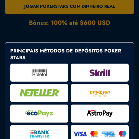
JOGAR POKERSTARS COM DINHEIRO REAL
Bônus: 100% até $600 USD
PRINCIPAIS MÉTODOS DE DEPÓSITOS POKER
STARS