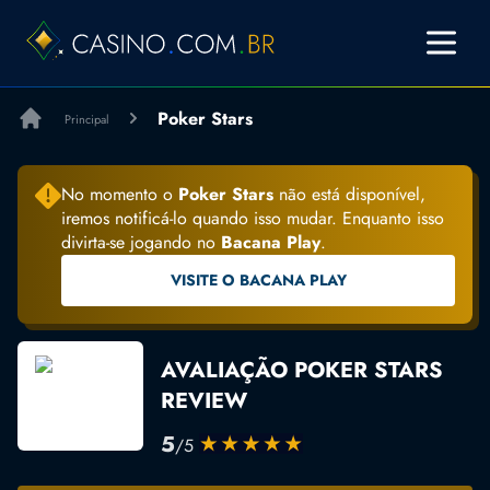
Poker Stars
Principal
No momento o
Poker Stars
não está disponível,
iremos notificá-lo quando isso mudar. Enquanto isso
divirta-se jogando no
Bacana Play
.
VISITE O BACANA PLAY
AVALIAÇÃO POKER STARS
REVIEW
5
/5