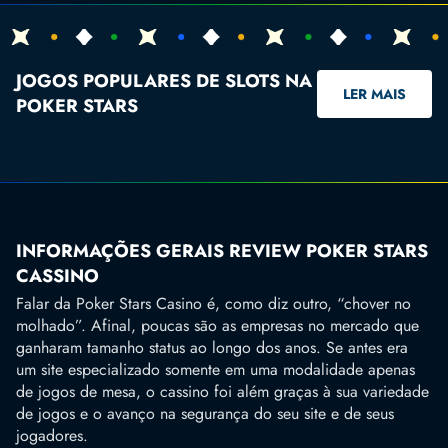
JOGOS POPULARES DE SLOTS NA
LER MAIS
POKER STARS
INFORMAÇÕES GERAIS REVIEW POKER STARS
CASSINO
Falar da Poker Stars Casino é, como diz outro, “chover no
molhado”. Afinal, poucas são as empresas no mercado que
ganharam tamanho status ao longo dos anos. Se antes era
um site especializado somente em uma modalidade apenas
de jogos de mesa, o cassino foi além graças à sua variedade
de jogos e o avanço na segurança do seu site e de seus
jogadores.