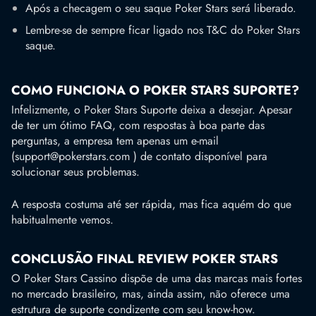
Após a checagem o seu saque Poker Stars será liberado.
Lembre-se de sempre ficar ligado nos T&C do Poker Stars
saque.
COMO FUNCIONA O POKER STARS SUPORTE?
Infelizmente, o Poker Stars Suporte deixa a desejar. Apesar
de ter um ótimo FAQ, com respostas à boa parte das
perguntas, a empresa tem apenas um e-mail
(support@pokerstars.com ) de contato disponível para
solucionar seus problemas.
A resposta costuma até ser rápida, mas fica aquém do que
habitualmente vemos.
CONCLUSÃO FINAL REVIEW POKER STARS
O Poker Stars Cassino dispõe de uma das marcas mais fortes
no mercado brasileiro, mas, ainda assim, não oferece uma
estrutura de suporte condizente com seu know-how.