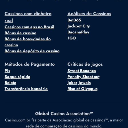
Cassinos com dinheiro
Análises de Cassinos
real
Bet365
Jackpot City
Cassinos com aps no Brasil
BacanaPlay
Bônus de cassino
1GO
Bônus de boas-vindas do
cassino
Bônus de depósito de cassino
Métodos de Pagamento
Críticas de jogos
Pix
Sweet Bonanza
Saque rápido
Penalty Shoot-out
Boleto
Joker Jewels
Transferência bancária
Rise of Olympus
Global Casino Association™
Casino.com.br faz parte da Associação global de cassinos™, a maior
rede de comparação de cassinos do mundo.