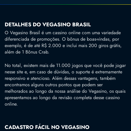
DETALHES DO VEGASINO BRASIL
O Vegasino Brasil é um cassino online com uma variedade
diferenciada de promoções. O bônus de boas-vindas, por
exemplo, é de até R$ 2.000 e inclui mais 200 giros grátis,
além de 1 Bônus Crab.
No total, existem mais de 11.000 jogos que você pode jogar
nesse site e, em caso de dúvidas, o suporte é extremamente
responsivo e atencioso. Além dessas vantagens, também
encontramos alguns outros pontos que podem ser
melhorados ao longo da nossa análise do Vegasino, os quais
apresentamos ao longo da revisão completa desse cassino
online.
CADASTRO FÁCIL NO VEGASINO