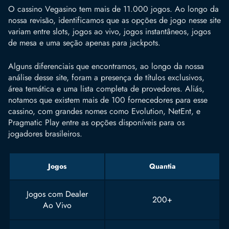
O cassino Vegasino tem mais de 11.000 jogos. Ao longo da
nossa revisão, identificamos que as opções de jogo nesse site
variam entre slots, jogos ao vivo, jogos instantâneos, jogos
de mesa e uma seção apenas para jackpots.
Alguns diferenciais que encontramos, ao longo da nossa
análise desse site, foram a presença de títulos exclusivos,
área temática e uma lista completa de provedores. Aliás,
notamos que existem mais de 100 fornecedores para esse
cassino, com grandes nomes como Evolution, NetEnt, e
Pragmatic Play entre as opções disponíveis para os
jogadores brasileiros.
Jogos
Quantia
Jogos com Dealer
200+
Ao Vivo