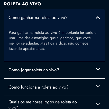
ROLETA AO VIVO
Como ganhar na roleta ao vivo?
Para ganhar na roleta ao vivo é importante ter sorte e
usar uma das estratégias que sugerimos, que você
melhor se adaptar. Mas fica a dica, não comece
fazendo apostas altas.
Como jogar roleta ao vivo?
Como funciona a roleta ao vivo?
Quais os melhores jogos de roleta ao
vivo?