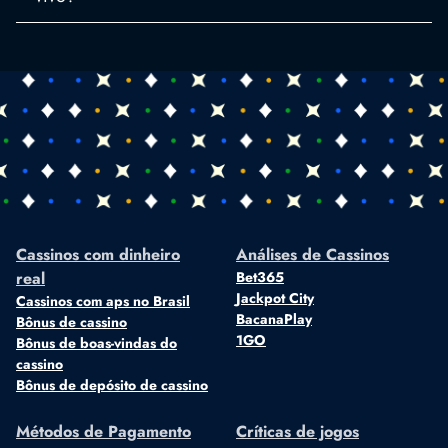
Cassinos com dinheiro
Análises de Cassinos
real
Bet365
Jackpot City
Cassinos com aps no Brasil
BacanaPlay
Bônus de cassino
1GO
Bônus de boas-vindas do
cassino
Bônus de depósito de cassino
Métodos de Pagamento
Críticas de jogos