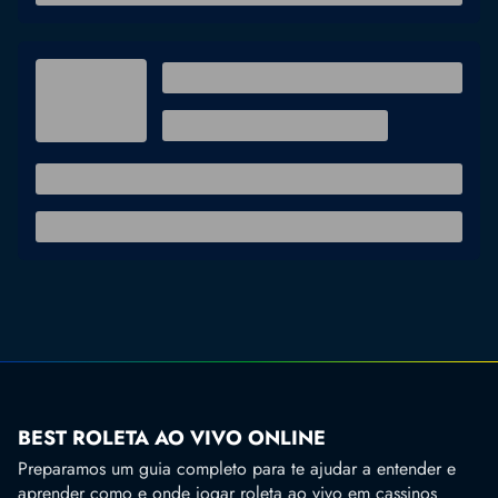
BEST ROLETA AO VIVO ONLINE
Preparamos um guia completo para te ajudar a entender e
aprender como e onde jogar roleta ao vivo em cassinos